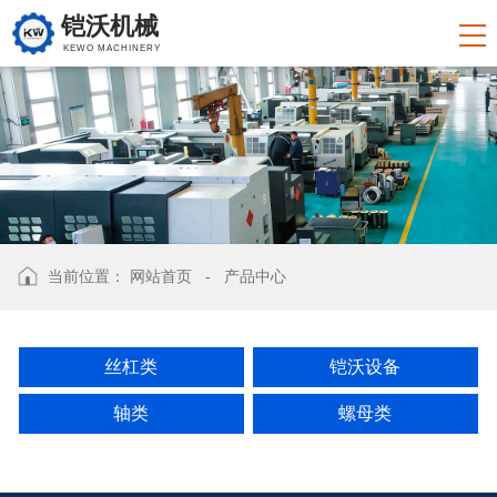
铠沃机械
KEWO MACHINERY
当前位置：
网站首页
-
产品中心
丝杠类
铠沃设备
轴类
螺母类