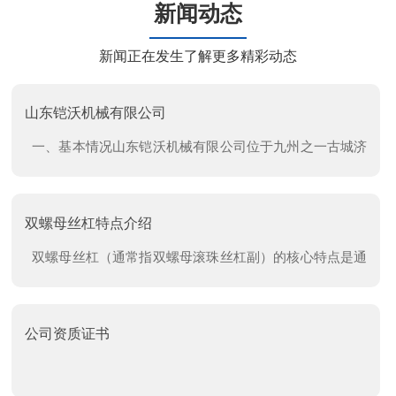
新闻动态
厂区
厂区
新闻正在发生了解更多精彩动态
山东铠沃机械有限公司
一、基本情况山东铠沃机械有限公司位于九州之一古城济
宁市兖州区,东仰文明世界的“三孔”，西靠驰名中外水泊梁
山，北瞻东岳泰山，南临风景秀丽的微山湖，紧靠327国
​双螺母丝杠特点介绍
道，地理位置优越，京沪、兖石铁路、京
厂区
厂区
双螺母丝杠（通常指双螺母滚珠丝杠副）的核心特点是通
过两个预紧螺母消除轴向间隙，实现高刚性、高精度和高
负载能力。‌‌‌消除轴向背隙‌：两螺母相对预紧（垫片、螺纹
公司资质证书
或齿差方式）可去掉丝杠与螺母间的传动间隙，