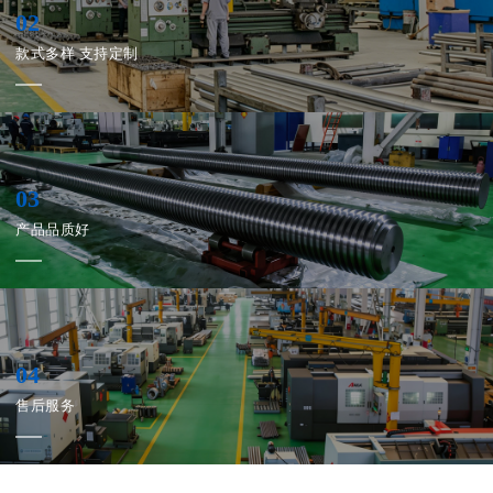
02
款式多样 支持定制
厂区
厂区
03
产品品质好
厂区
厂区
04
售后服务